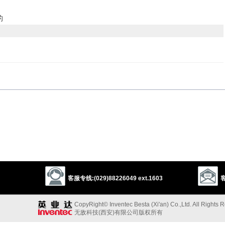
的
obligatory
compulsory
involuntary
committed
obliged
led
unwilling
pressured
artificial
stagey
far-fetched
affected
studied
mannered
d
stiff
contrived
insincere
self-conscious
客服专线:(029)88226049 ext.1603
客
unavoidable
inescapable
CopyRight© Inventec Besta (Xi'an) Co.,Ltd. All Rights 
ed
forcible
averse
无敌科技(西安)有限公司版权所有
以上来源于：《英汉大辞典》