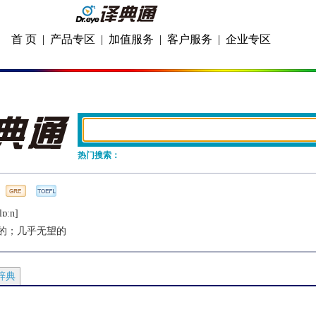
首 页
|
产品专区
|
加值服务
|
客户服务
|
企业专区
热门搜索：
lɒːn]
的；几乎无望的
辞典