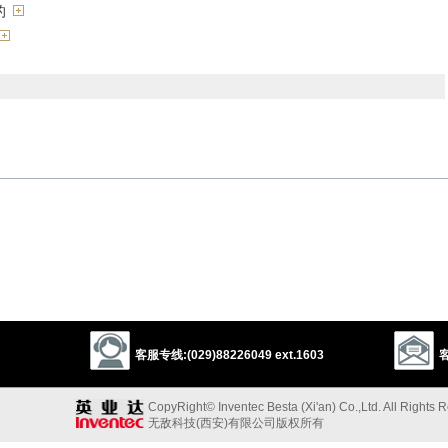
的
的
desperate
despondent
forsaken
abandoned
deserted
s
客服专线:(029)88226049 ext.1603
客
friendless
black
sad
comfortless
accursed
outcast
cheerless
lone
CopyRight© Inventec Besta (Xi'an) Co.,Ltd. All Rights 
以上来源于：《英汉大辞典》
无敌科技(西安)有限公司版权所有