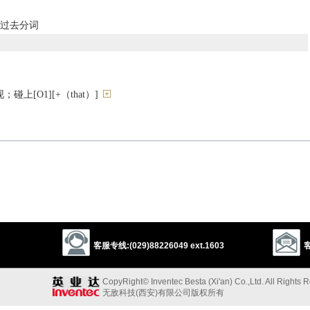
、过去分词
上[O1][+（that）]
][O2][O4][O7][O8][O9][+（that）]
自然地形成
到……存在[W][O][O4]
8]
客服专线:(029)88226049 ext.1603
客
CopyRight© Inventec Besta (Xi'an) Co.,Ltd. All Rights 
无敌科技(西安)有限公司版权所有