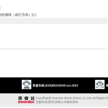
的感情（或行为等）[C]
apport
peaceful
relations
peace
concord
harmony
accord
ent
unity
unanimity
fraternity
brotherhood
sisterhood
eship
companionship
camaraderie
relationship
tie
pact
ity
neighbourliness
friendliness
y
affection
fondness
love
devotion
esteem
deep regard
客服专线:(029)88226049 ext.1603
客
lity
acquaintance
CopyRight© Inventec Besta (Xi'an) Co.,Ltd. All Rights 
无敌科技(西安)有限公司版权所有