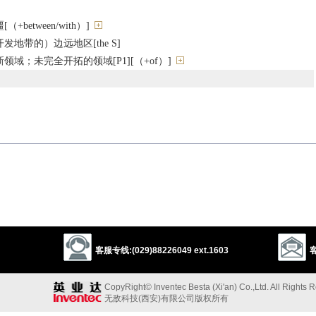
between/with）]
地带的）边远地区[the S]
域；未完全开拓的领域[P1][（+of）]
back country
circuit
limit
以上来源于：《英汉大辞典》
客服专线:(029)88226049 ext.1603
客
CopyRight© Inventec Besta (Xi'an) Co.,Ltd. All Rights 
g two countries.
无敌科技(西安)有限公司版权所有
of settled land beyond which lies wilderness.