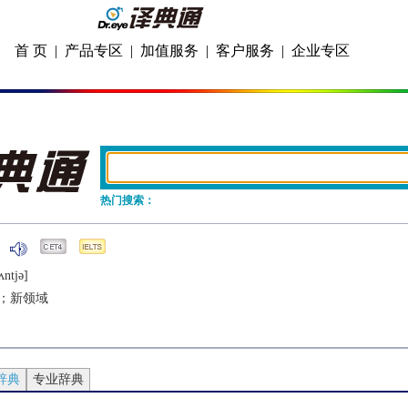
首 页
|
产品专区
|
加值服务
|
客户服务
|
企业专区
热门搜索：
ʌntjǝ]
；新领域
辞典
专业辞典