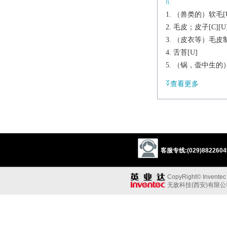
n.
（兽类的）软毛[U
毛皮；皮子[C][U
（皮衣等）毛皮制
舌苔[U]
（锅，壶中生的）
vt.
查看更多
用毛皮覆盖
使穿毛皮服装
使生苔；使积垢
派生
a.
客服专线:(029)88226049
furred
辨析
CopyRight© Inventec B
同义:
无敌科技(西安)有限
n.皮，毛皮
pelt
hide
skin
同义参见: