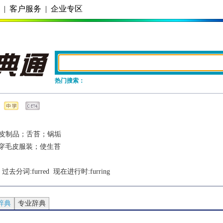
务
|
客户服务
|
企业专区
热门搜索：
皮制品；舌苔；锅垢
穿毛皮服装；使生苔
  过去分词:
furred
  现在进行时:
furring
辞典
专业辞典