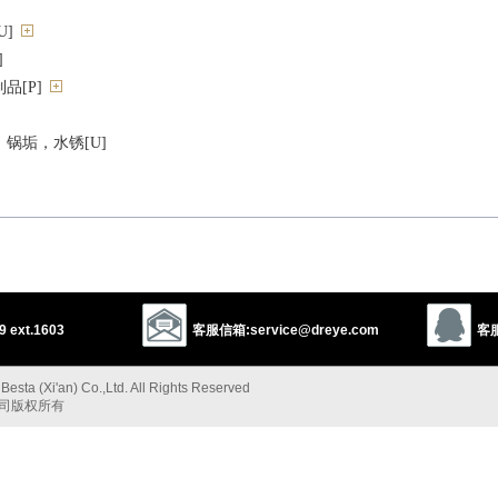
]
]
品[P]
锅垢，水锈[U]
 ext.1603
客服信箱:service@dreye.com
客服
esta (Xi'an) Co.,Ltd. All Rights Reserved
公司版权所有