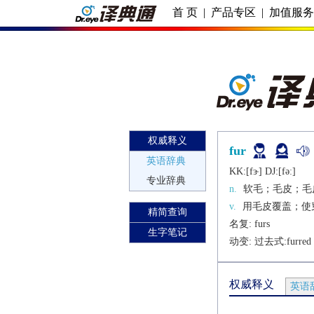
首 页
|
产品专区
|
加值服
权威释义
fur
英语辞典
KK:[fɝ] DJ:[fǝː]
专业辞典
n.
软毛；毛皮；毛
v.
用毛皮覆盖；使
精简查询
名复: 
furs
生字笔记
动变: 过去式:
furred
权威释义
英语