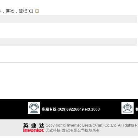
，匪盗，流氓[C]
mafioso
desperado
terrorist
thug
tough
mugger
ruffian
hood
hoodlum
goon
crook
killer
slayer
sniper
strangler
cutthroat
hitman
gunman
n
armed robber
robber
thief
客服专线:(029)88226049 ext.1603
客
索者
oner
blackmailer
usurer
loan shark
racketeer
CopyRight© Inventec Besta (Xi'an) Co.,Ltd. All Rights 
无敌科技(西安)有限公司版权所有
miscreant
malefactor
evildoer