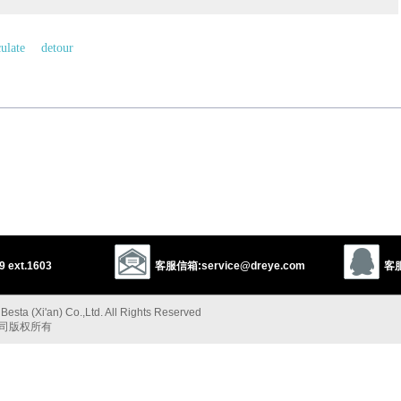
culate
detour
以上来源于：《英汉大辞典》
 ext.1603
客服信箱:service@dreye.com
客服
esta (Xi'an) Co.,Ltd. All Rights Reserved
公司版权所有