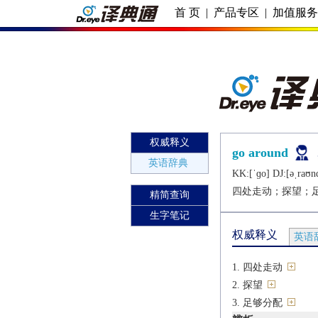
首 页
|
产品专区
|
加值服
权威释义
go around
英语辞典
KK:[ˈɡo] DJ:[ǝˌraʊn
四处走动；探望；
精简查询
生字笔记
权威释义
英语
四处走动
探望
足够分配