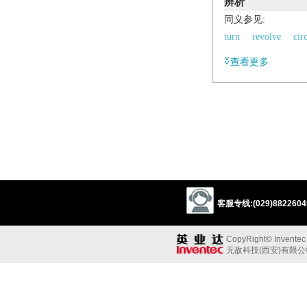
辨析
同义参见:
turn
revolve
cir
查看更多
客服专线:(029)88226049
CopyRight© Inventec B
无敌科技(西安)有限