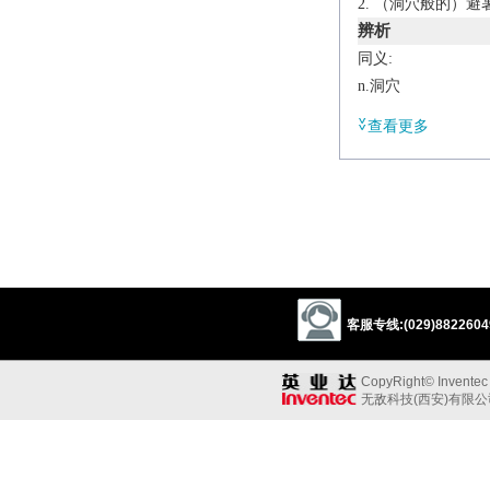
（洞穴般的）避
辨析
同义:
n.洞穴
cave
cavern
tunn
查看更多
同义参见:
opening
den
n.
(
pl.
grottoes
or
grot
a small picturesque ca
Derivative
客服专线:(029)88226049
grottoed
adj.
Etymology
CopyRight© Inventec B
C17: from Ital.
grott
无敌科技(西安)有限