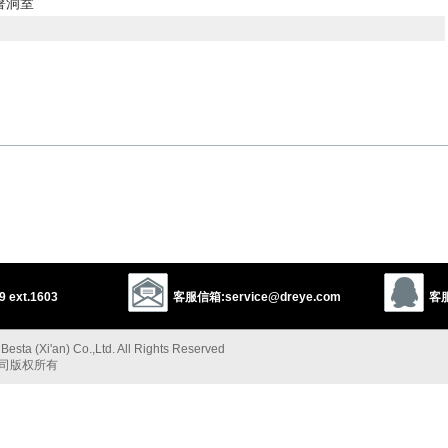
暑洞室
el
hole
以上来源于：《英汉大辞典》
tos
)
ve, especially an artificial one in a park or garden.
 ext.1603
客服信箱:service@dreye.com
客服
esta (Xi'an) Co.,Ltd. All Rights Reserved
a
, via L. from Gk
kruptē
(see
CRYPT
).
公司版权所有
以上来源于：《简明牛津英语词典》