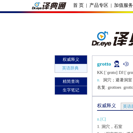
首 页
|
产品专区
|
加值服
权威释义
grotto
英语辞典
KK:[ˈɡrɑto] DJ:[ˈɡrɒ
n.
洞穴；避暑洞室
精简查询
名复: 
grottoes
grott
生字笔记
权威释义
英语
n.[C]
洞穴，石室