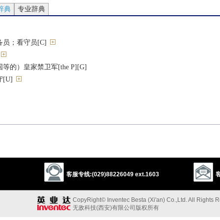
辞典
专业辞典
员；看守员[C]
的）皇家禁卫军[the P][G]
[U]
列车长[C]
姿势，防守[U]
against/from）]
客服专线:(029)88226049 ext.1603
客
等）谨慎
CopyRight© Inventec Besta (Xi'an) Co.,Ltd. All Rights 
inst）]
无敌科技(西安)有限公司版权所有