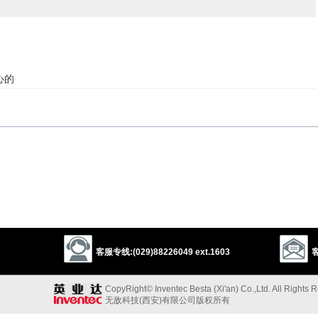
心的
的”的反义词
以上来源于：《英汉大辞典》
r energy.
客服专线:(029)88226049 ext.1603
客
CopyRight© Inventec Besta (Xi'an) Co.,Ltd. All Rights 
无敌科技(西安)有限公司版权所有
以上来源于：《简明牛津英语词典》