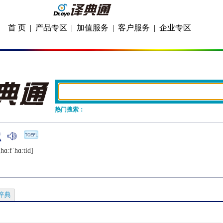
首 页
|
产品专区
|
加值服务
|
客户服务
|
企业专区
热门搜索：
hɑːfˈhɑːtid]
辞典