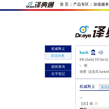
首 页
|
产品专区
|
加值服
权威释义
hark
英语辞典
KK:[hɑrk] DJ:[hɑːk]
v.
听
精简查询
动变: 过去式:
harked
生字笔记
权威释义
英语
vi.
【古】听