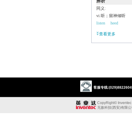
辨析
同义:
vi.听；留神倾听
listen
heed
查看更多
v.
literary
listen.
(
hark at
)
Brit.
in
(
hark back to
) re
Etymology
ME: of Gmc origin.
客服专线:(029)88226049
CopyRight© Inventec B
无敌科技(西安)有限