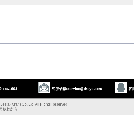
以上来源于：《英汉大辞典》
formal
used to draw attention to an ill-advised or foolish remark:
call or evoke (something from the past).
以上来源于：《简明牛津英语词典》
 ext.1603
客服信箱:service@dreye.com
客服
esta (Xi'an) Co.,Ltd. All Rights Reserved
公司版权所有