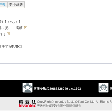
辞典
专业辞典
[（+up）]
乱，把……搞糟
r）]
芋泥[U][C]
]
述[C]
；闲话[U]
客服专线:(029)88226049 ext.1603
客
CopyRight© Inventec Besta (Xi'an) Co.,Ltd. All Rights 
无敌科技(西安)有限公司版权所有