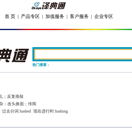
首 页
|
产品专区
|
加值服务
|
客户服务
|
企业专区
热门搜索：
乱；反复推敲
杂；改头换面；传闻
  过去分词:
hashed
  现在进行时:
hashing