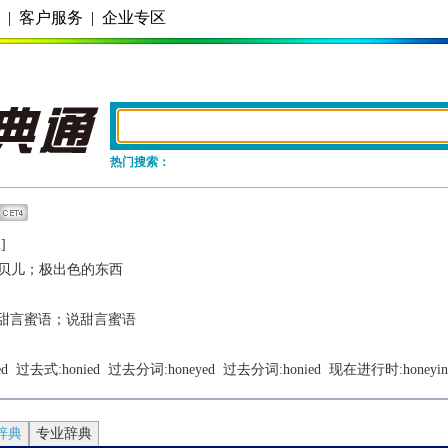
务
|
客户服务
|
企业专区
热门搜索：
]
贝儿；极出色的东西
甜言蜜语；说甜言蜜语
ed
  过去式:
honied
  过去分词:
honeyed
  过去分词:
honied
  现在进行时:
honeyin
辞典
专业辞典