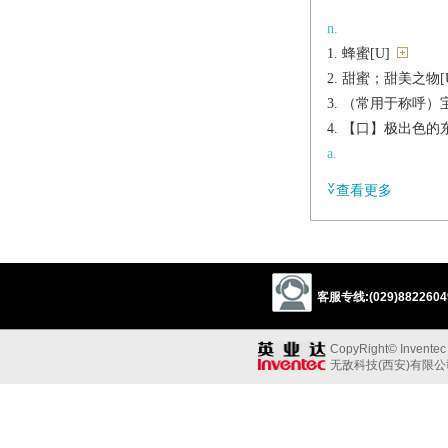
n.
蜂蜜[U]
甜蜜；甜美之物[U]
（常用于称呼）宝
【口】极出色的东
a.
蜂蜜的，甘美的
查看更多
可爱的，心爱的
vt.
（加蜜等）使甜
对……说甜言蜜
客服专线:(029)88226049
vi.
说甜言蜜语，奉承
CopyRight© Inventec B
辨析
无敌科技(西安)有限
同义参见:
lover
yellow
swe