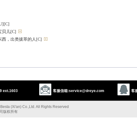
[C]
贝儿[C]
西，出类拔萃的人[C]
语；奉承
 ext.1603
客服信箱:service@dreye.com
客服
esta (Xi'an) Co.,Ltd. All Rights Reserved
公司版权所有
etheart
angel
gold
以上来源于：《英汉大辞典》