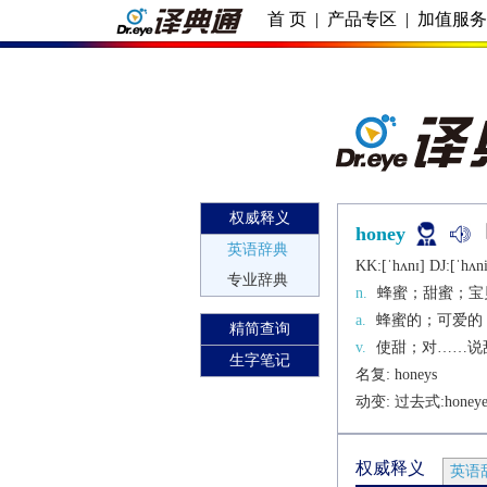
首 页
|
产品专区
|
加值服
权威释义
honey
英语辞典
KK:[ˈhʌnɪ] DJ:[ˈhʌni
专业辞典
n.
蜂蜜；甜蜜；宝
a.
蜂蜜的；可爱的
精简查询
v.
使甜；对……说
生字笔记
名复: 
honeys
动变: 过去式:
honey
权威释义
英语