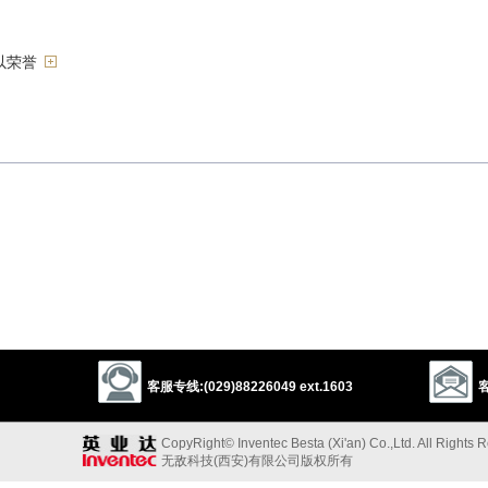
以荣誉
准；实践
以上来源于：《英汉大辞典》
客服专线:(029)88226049 ext.1603
客
CopyRight© Inventec Besta (Xi'an) Co.,Ltd. All Rights 
无敌科技(西安)有限公司版权所有