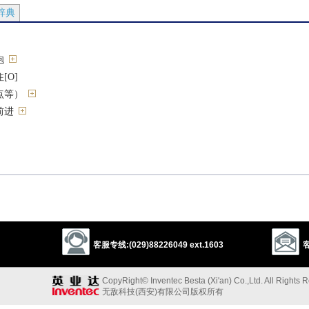
辞典
抱
[O]
点等）
前进
互拥抱
客服专线:(029)88226049 ext.1603
客
ace
press
enfold
squeeze
CopyRight© Inventec Besta (Xi'an) Co.,Ltd. All Rights 
以上来源于：《英汉大辞典》
无敌科技(西安)有限公司版权所有