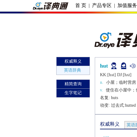
首 页
|
产品专区
|
加值服
权威释义
hut
英语辞典
KK:[hʌt] DJ:[hʌt]
n.
小屋；临时营房
精简查询
v.
使住在小屋中；
生字笔记
名复: 
huts
动变: 过去式:
hutted
权威释义
英语