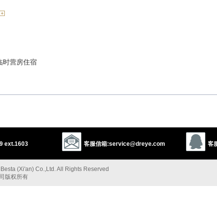
临时营房住宿
，驻扎
 ext.1603
客服信箱:service@dreye.com
客服
y
shack
esta (Xi'an) Co.,Ltd. All Rights Reserved
1
2
camp
cottage
shed
公司版权所有
以上来源于：《英汉大辞典》
e-storey house or shelter.