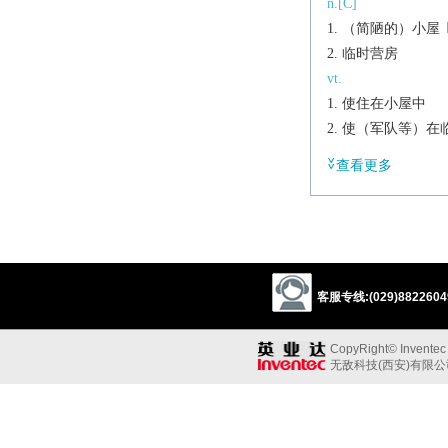
n.[C]
（简陋的）小屋
临时营房
vt.
使住在小屋中
使（军队等）在
vi.
查看更多
住在小屋中
住在临时营房中
辨析
同义:
n.（简陋的）小屋
客服专线:(029)88226049
cabin
shed
shant
同义参见:
CopyRight© Inventec B
residence
domicile
无敌科技(西安)有限
n.
a small, simple, singl