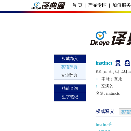
首 页
|
产品专区
|
加值服
权威释义
instinct
英语辞典
KK:[ɪnˈstɪŋkt] DJ:[in
专业辞典
n.
本能；直觉
a.
充满的
精简查询
名复: 
instincts
生字笔记
权威释义
英语
1
instinct