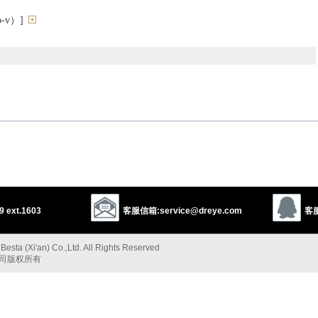
-v）]
 ext.1603
客服信箱:service@dreye.com
客服
ural tendency
esta (Xi'an) Co.,Ltd. All Rights Reserved
公司版权所有