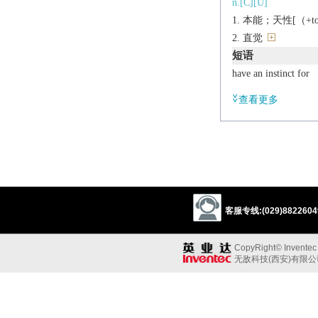
n.[C][U]
本能；天性[（+to
直觉
短语
have an instinct for
有……的天才
查看更多
派生
a.
instinctual
辨析
同义:
n.本能
客服专线:(029)88226049
natural feeling
nat
2
instinct
CopyRight© Inventec B
a.
无敌科技(西安)有限
充满的[（+with）]
短语
be instinct with