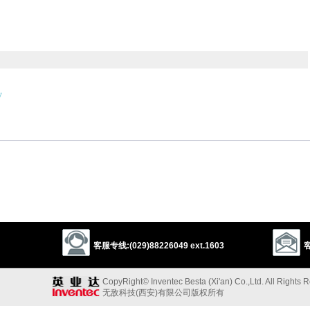
y
以上来源于：《英汉大辞典》
客服专线:(029)88226049 ext.1603
客
CopyRight© Inventec Besta (Xi'an) Co.,Ltd. All Rights 
无敌科技(西安)有限公司版权所有