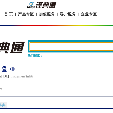
首 页
|
产品专区
|
加值服务
|
客户服务
|
企业专区
热门搜索：
y
] DJ:[ˌinstrumеnˈtæliti]
es
辞典