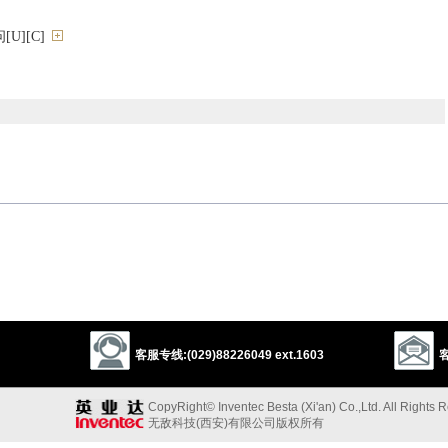
U][C]
ry
hearing
以上来源于：《英汉大辞典》
客服专线:(029)88226049 ext.1603
客
CopyRight© Inventec Besta (Xi'an) Co.,Ltd. All Rights 
无敌科技(西安)有限公司版权所有