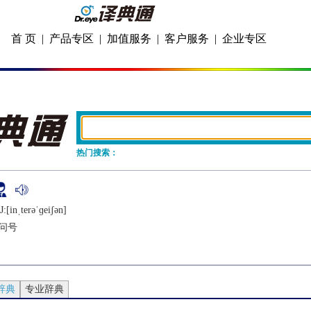
首 页
|
产品专区
|
加值服务
|
客户服务
|
企业专区
热门搜索：
:[inˌtеrǝˈɡеiʃǝn]
问号
辞典
专业辞典