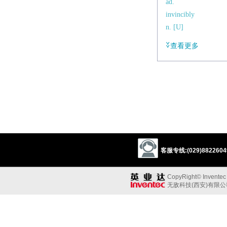
ad.
invincibly
n. [U]
invincibility
查看更多
辨析
同义:
a.无敌的
unbeatable
unconq
同义参见:
iron
courageous
/
ɪnˈvɪnsɪb(ə)l
/
客服专线:(029)88226049
adj.
too powerful to be d
CopyRight© Inventec B
Derivative
无敌科技(西安)有限
invincibility
n.
invincibly
adv.
Etymology