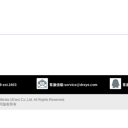
uerable
invulnerable
impregnable
1
indomitable
impregnable
proof
以上来源于：《英汉大辞典》
 ext.1603
客服信箱:service@dreye.com
客服
efeated or overcome.
esta (Xi'an) Co.,Ltd. All Rights Reserved
公司版权所有