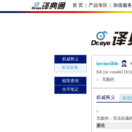
首 页
|
产品专区
|
加值服
权威释义
invincible
英语辞典
KK:[ɪnˈvɪnsǝbḷ] DJ:[
a.
无敌的
精简查询
生字笔记
权威释义
英语
a.
无敌的；无法征服
派生