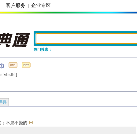
务
|
客户服务
|
企业专区
热门搜索：
inˈvinsibl]
辞典
的；不屈不挠的