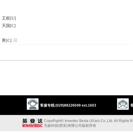
王权[U]
天国[C]
界[C]
ion
state
empire
realm
dominion
domain
principality
客服专线:(029)88226049 ext.1603
客
palatinate
sovereignty
territory
turf
sphere
分界）
CopyRight© Inventec Besta (Xi'an) Co.,Ltd. All Rights 
ion
grouping
class
category
group
family
genus
无敌科技(西安)有限公司版权所有