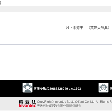
属
以上来源于：《英汉大辞典》
 formal use) a person's blood relations, regarded collectively.
lated by blood.
以上来源于：《简明牛津英语词典》
客服专线:(029)88226049 ext.1603
客
CopyRight© Inventec Besta (Xi'an) Co.,Ltd. All Rights 
无敌科技(西安)有限公司版权所有