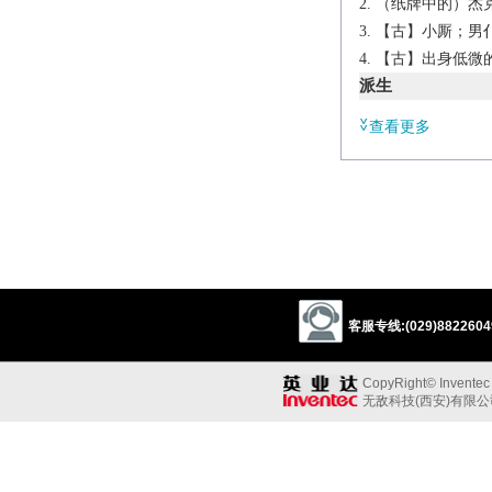
（纸牌中的）杰克（
【古】小厮；男
【古】出身低微
派生
a.
查看更多
knavish
ad.
knavishly
辨析
同义:
n.恶棍；流氓
rascal
rogue
sco
客服专线:(029)88226049
同义参见:
dog
adventurer
CopyRight© Inventec B
无敌科技(西安)有限
n.
archaic
a dishonest
(in cards) a jack.