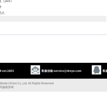
jack）
仆
的人
undrel
hooligan
villain
tricky man
 ext.1603
客服信箱:service@dreye.com
客服
wretch
corrupter
criminal
esta (Xi'an) Co.,Ltd. All Rights Reserved
以上来源于：《英汉大辞典》
公司版权所有
 or unscrupulous man.