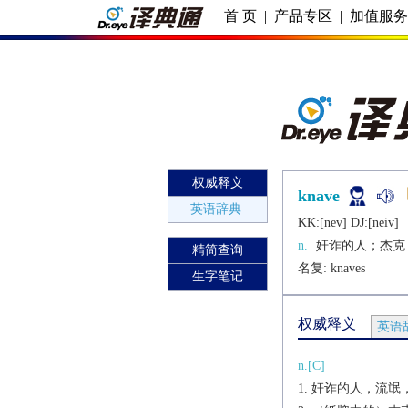
首 页
|
产品专区
|
加值服
权威释义
knave
英语辞典
KK:[nеv] DJ:[nеiv]
n.
奸诈的人；杰克
精简查询
名复: 
knaves
生字笔记
权威释义
英语
n.[C]
奸诈的人，流氓