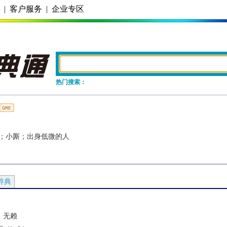
务
|
客户服务
|
企业专区
热门搜索：
；小厮；出身低微的人
辞典
，无赖