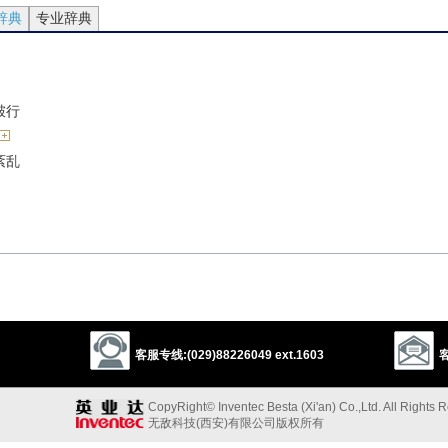
辞典
专业辞典
跛行
紊乱
的；松垮的；松弛的
的；无生气的
客服专线:(029)88226049 ext.1603
客
CopyRight© Inventec Besta (Xi'an) Co.,Ltd. All Rights 
无敌科技(西安)有限公司版权所有