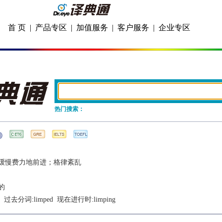
首 页
|
产品专区
|
加值服务
|
客户服务
|
企业专区
热门搜索：
缓慢费力地前进；格律紊乱
的
  过去分词:
limped
  现在进行时:
limping