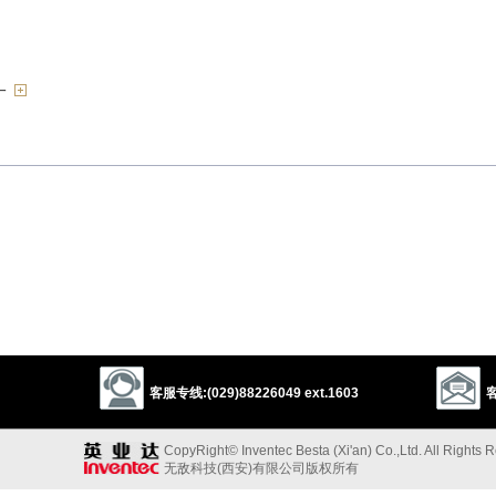
一
以上来源于：《英汉大辞典》
客服专线:(029)88226049 ext.1603
客
CopyRight© Inventec Besta (Xi'an) Co.,Ltd. All Rights 
无敌科技(西安)有限公司版权所有