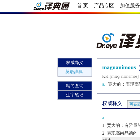
首 页
|
产品专区
|
加值服
权威释义
magnanimous
英语辞典
KK:[mæɡˈnænǝmǝs] 
a.
宽大的；表现高
精简查询
生字笔记
权威释义
英语
a.
宽大的；有雅量
表现高尚品德的