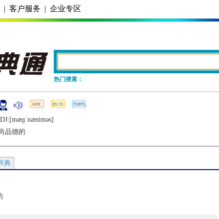
务
|
客户服务
|
企业专区
热门搜索：
DJ:[mæɡˈnænimǝs]
尚品德的
辞典
的