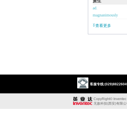
派生
ad.
magnanimously
辨析
查看更多
同义参见:
unselfish
benevole
/
magˈnanɪməs
/
adj.
generous or forgiving
Derivative
magnanimity
客服专线:(029)88226049
/
ˌmagnəˈnɪmɪti
/
n.
magnanimously
adv
CopyRight© Inventec B
Etymology
无敌科技(西安)有限
C16: from L.
magna