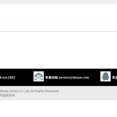
1
nt
high-minded
profuse
compassionate
tolerant
以上来源于：《英汉大辞典》
, especially towards a rival or less powerful person.
 ext.1603
客服信箱:service@dreye.com
客服
.
esta (Xi'an) Co.,Ltd. All Rights Reserved
公司版权所有
nimus
(from
magnus
‘great’ +
animus
‘soul’) +
-OUS
.
以上来源于：《简明牛津英语词典》