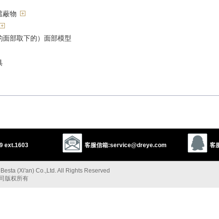
遮蔽物
的面部取下的）面部模型
具
（或人头）装饰
具
蔽
 ext.1603
客服信箱:service@dreye.com
客服
察觉
esta (Xi'an) Co.,Ltd. All Rights Reserved
公司版权所有