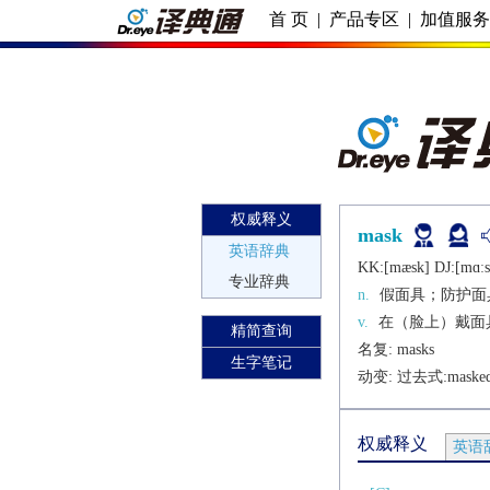
首 页
|
产品专区
|
加值服
权威释义
mask
英语辞典
KK:[mæsk] DJ:[mɑːs
专业辞典
n.
假面具；防护面
v.
在（脸上）戴面
精简查询
名复: 
masks
生字笔记
动变: 过去式:
maske
权威释义
英语