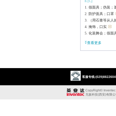
n.[C]
假面具；伪装；
防护面具；口罩
（用石膏等从人
掩饰，口实
化装舞会；假面
戴假面具的人
查看更多
【建】怪状人面
面膜
vt.
在（脸上）戴面
掩饰；伪装，遮
客服专线:(029)88226049
使模糊，使不被
vi.
CopyRight© Inventec B
戴面具，化装
无敌科技(西安)有限
掩饰，伪装起来
派生
n.