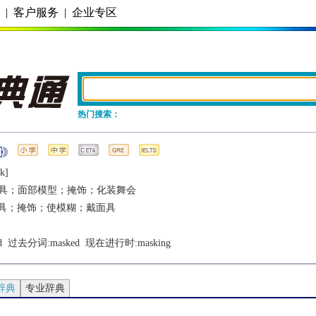
务
|
客户服务
|
企业专区
热门搜索：
k]
具；面部模型；掩饰；化装舞会
具；掩饰；使模糊；戴面具
d
  过去分词:
masked
  现在进行时:
masking
辞典
专业辞典