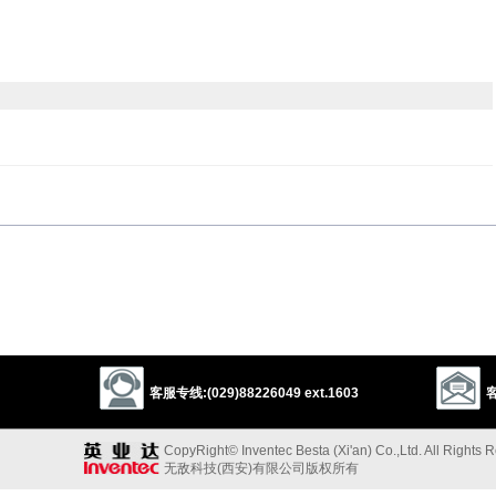
nd
nurse
drug
dose
cure
remedy
heal
palliate
salve
以上来源于：《英汉大辞典》
客服专线:(029)88226049 ext.1603
客
r a drug to.
CopyRight© Inventec Besta (Xi'an) Co.,Ltd. All Rights 
tance to.
无敌科技(西安)有限公司版权所有