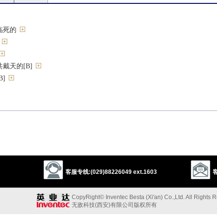
临死的
戴天的[B]
]
individual
body
human being
的
客服专线:(029)88226049 ext.1603
客
al
killing
destructive
malignant
CopyRight© Inventec Besta (Xi'an) Co.,Ltd. All Rights 
”的反义词
无敌科技(西安)有限公司版权所有