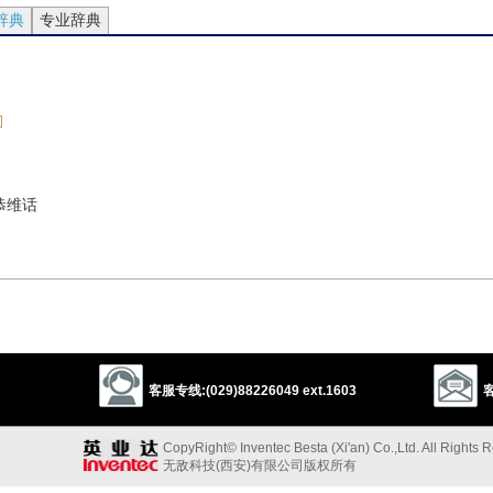
辞典
专业辞典
恭维话
……加润滑油
客服专线:(029)88226049 ext.1603
客
waters
CopyRight© Inventec Besta (Xi'an) Co.,Ltd. All Rights 
无敌科技(西安)有限公司版权所有