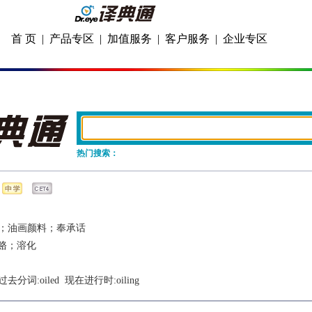
首 页
|
产品专区
|
加值服务
|
客户服务
|
企业专区
热门搜索：
；油画颜料；奉承话
赂；溶化
 过去分词:
oiled
  现在进行时:
oiling