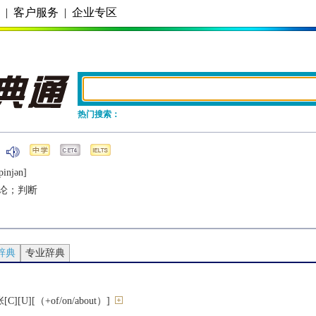
务
|
客户服务
|
企业专区
热门搜索：
pinjǝn]
论；判断
辞典
专业辞典
U][（+of/on/about）]