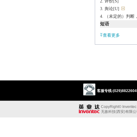
评价[S]
舆论[U]
（未定的）判断，
短语
in sb.'s opinion
查看更多
依某人的看法
辨析
同义:
n.看法；意见；观
belief
judgment
conception
though
同义参见:
客服专线:(029)88226049
knowledge
content
determination
conc
CopyRight© Inventec B
无敌科技(西安)有限
n.
a view or judgemen
▸the beliefs or views