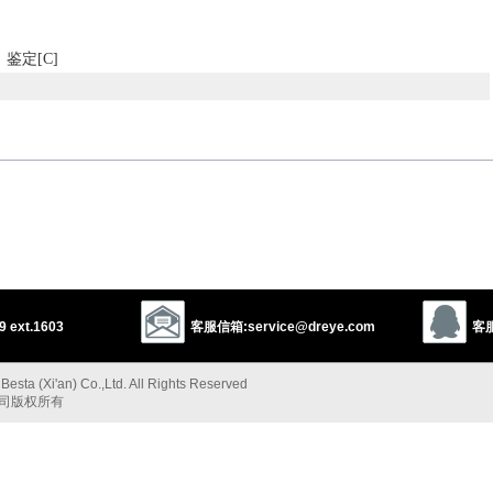
鉴定[C]
点
estimate
impression
feeling
sentiment
attitude
view
theory
t
idea
outlook
conviction
conclusion
 ext.1603
客服信箱:service@dreye.com
客服
ion
conceit
commentary
thinking
recommendation
ept
expression
option
persuasion
notion
thesis
esta (Xi'an) Co.,Ltd. All Rights Reserved
以上来源于：《英汉大辞典》
公司版权所有
t not necessarily based on fact or knowledge.
 of a large number of people.