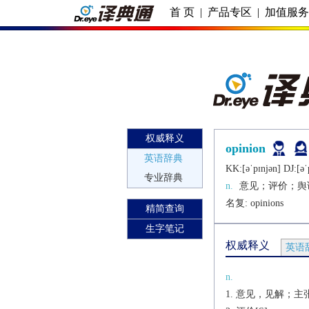
首 页
|
产品专区
|
加值服
权威释义
opinion
英语辞典
KK:[ǝˈpɪnjǝn] DJ:[ǝˈ
专业辞典
n.
意见；评价；舆
名复: 
opinions
精简查询
生字笔记
权威释义
英语
n.
意见，见解；主张[C][