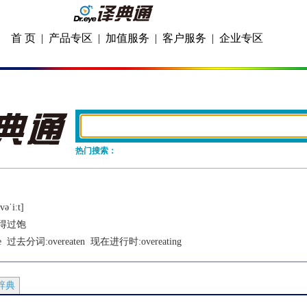
首 页
|
产品专区
|
加值服务
|
客户服务
|
企业专区
热门搜索：
ǝˈiːt]
得过饱
e
  过去分词:
overeaten
  现在进行时:
overeating
辞典