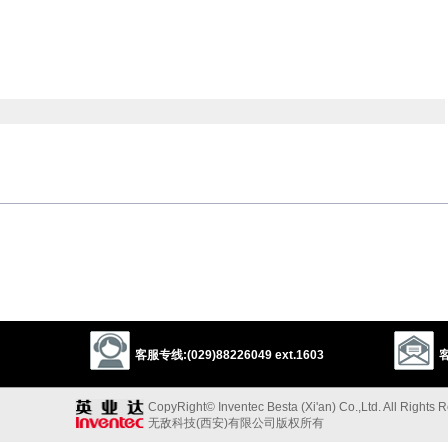
得过多
t
feast
banquet
gormandize
fress
gorge
engorge
glut
devour
wolf
pig out
以上来源于：《英汉大辞典》
rt.
overeaten
)
ting
] eat too much.
客服专线:(029)88226049 ext.1603
客
以上来源于：《简明牛津英语词典》
CopyRight© Inventec Besta (Xi'an) Co.,Ltd. All Rights 
无敌科技(西安)有限公司版权所有