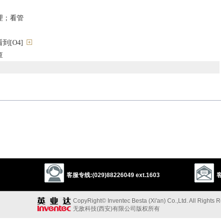
理；看管
[O4]
查
导
direct
superintend
administer
preside
boss
以上来源于：《英汉大辞典》
g
;
past
oversaw
;
past part.
overseen
)
客服专线:(029)88226049 ext.1603
客
r their work).
CopyRight© Inventec Besta (Xi'an) Co.,Ltd. All Rights 
无敌科技(西安)有限公司版权所有