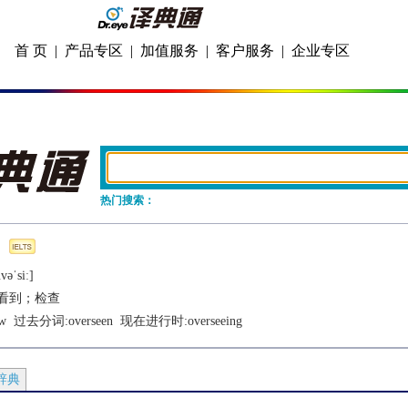
首 页
|
产品专区
|
加值服务
|
客户服务
|
企业专区
热门搜索：
vǝˈsiː]
看到；检查
w
  过去分词:
overseen
  现在进行时:
overseeing
辞典