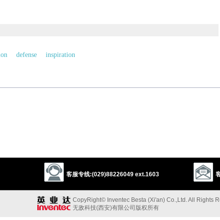
ion
defense
inspiration
以上来源于：《英汉大辞典》
客服专线:(029)88226049 ext.1603
客
CopyRight© Inventec Besta (Xi'an) Co.,Ltd. All Rights 
无敌科技(西安)有限公司版权所有