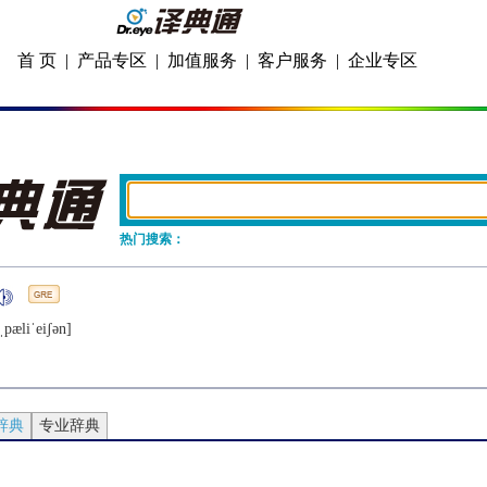
首 页
|
产品专区
|
加值服务
|
客户服务
|
企业专区
热门搜索：
ˌpæliˈеiʃǝn]
辞典
专业辞典