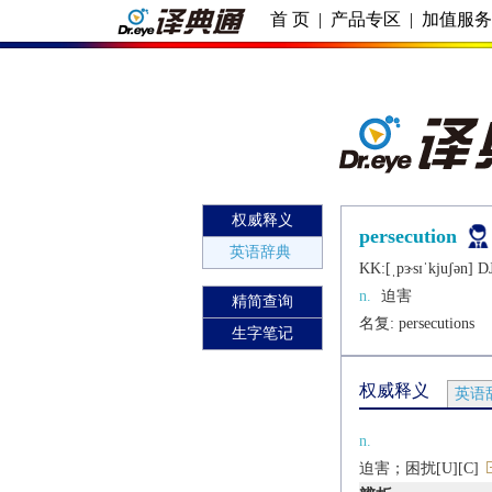
首 页
|
产品专区
|
加值服
权威释义
persecution
英语辞典
KK:[ˌpɝsɪˈkjuʃǝn] DJ:
n.
迫害
精简查询
名复: 
persecutions
生字笔记
权威释义
英语
n.
迫害；困扰[U][C]