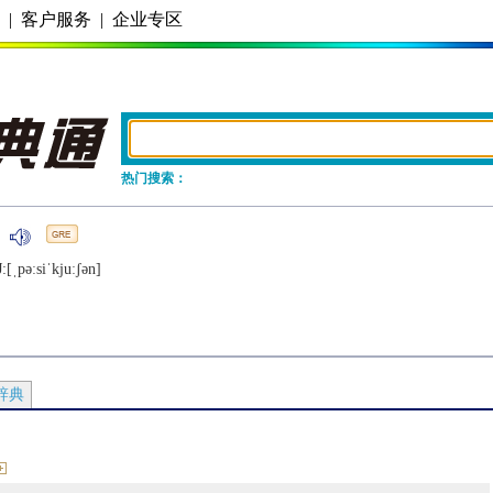
务
|
客户服务
|
企业专区
热门搜索：
[ˌpǝːsiˈkjuːʃǝn]
辞典