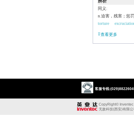
辨析
同义:
n.迫害，残害；惩
torture
excruciatio
castigation
abuse
查看更多
ill-treatment
angui
victimization
bully
n.压迫；歼灭，消
oppression
suppres
abolition
客服专线:(029)88226049
CopyRight© Inventec B
无敌科技(西安)有限