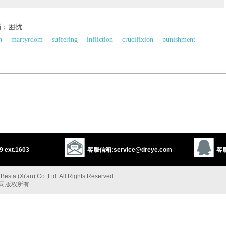
罚；困扰
n
martyrdom
suffering
infliction
crucifixion
punishment
beating
flagellation
flogging
lashing
whipping
maltreatment
sh
distress
affliction
torment
outrage
harassment
ing
making trouble
灭
sion
subjugation
extermination
annihilation
eradication
以上来源于：《英汉大辞典》
 ext.1603
客服信箱:service@dreye.com
客服
esta (Xi'an) Co.,Ltd. All Rights Reserved
公司版权所有