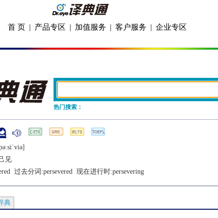
首 页
|
产品专区
|
加值服务
|
客户服务
|
企业专区
热门搜索：
ǝːsiˈviǝ]
己见
ered
  过去分词:
persevered
  现在进行时:
persevering
辞典