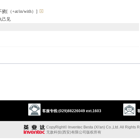
+at/in/with）]
执己见
客服专线:(029)88226049 ext.1603
客
ontinue
carry on
keep on
CopyRight© Inventec Besta (Xi'an) Co.,Ltd. All Rights 
无敌科技(西安)有限公司版权所有
以上来源于：《英汉大辞典》