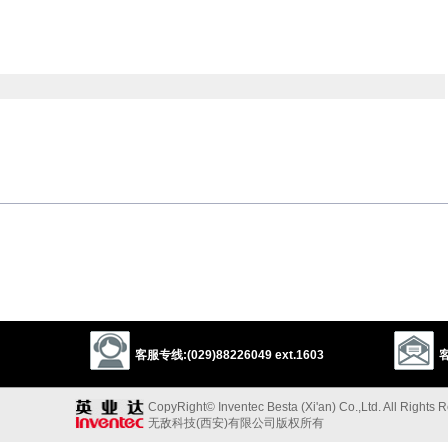
joyless
gloomy
”的反义词
gative
以上来源于：《英汉大辞典》
客服专线:(029)88226049 ext.1603
客
CopyRight© Inventec Besta (Xi'an) Co.,Ltd. All Rights 
无敌科技(西安)有限公司版权所有