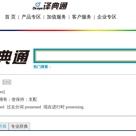
首 页
|
产品专区
|
加值服务
|
客户服务
|
企业专区
热门搜索：
еs]
拥有；使保持；支配
sed
  过去分词:
possessed
  现在进行时:
possessing
辞典
专业辞典