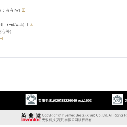
；占有[W]
（+of/with）]
耐心等）
缠住[H]
客服专线:(029)88226049 ext.1603
客
CopyRight© Inventec Besta (Xi'an) Co.,Ltd. All Rights 
无敌科技(西安)有限公司版权所有