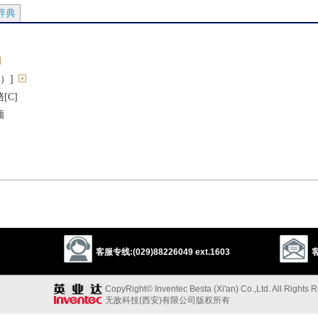
辞典
r）]
[C]
额
标价[O][H]
价格
 price
价的
客服专线:(029)88226049 ext.1603
客
；无论如何
CopyRight© Inventec Besta (Xi'an) Co.,Ltd. All Rights 
以较高价格
无敌科技(西安)有限公司版权所有