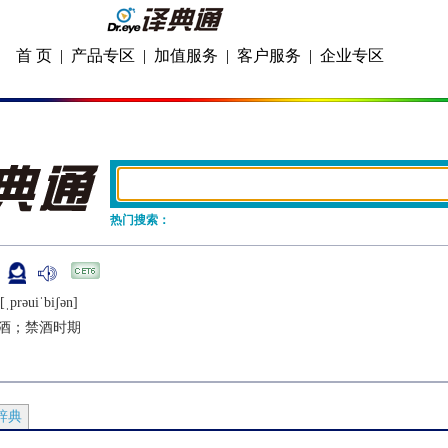
首 页
|
产品专区
|
加值服务
|
客户服务
|
企业专区
热门搜索：
[ˌprǝuiˈbiʃǝn]
酒；禁酒时期
辞典