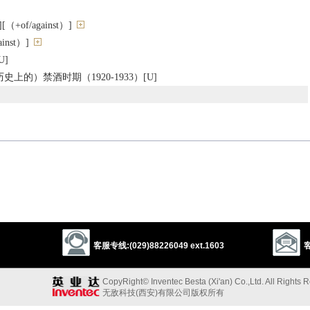
+of/against）]
inst）]
]
上的）禁酒时期（1920-1933）[U]
ct
forbiddance
outlawry
proscription
injunction
disallowance
ection
thumbs down
exclusion
nix
outlawing
taboo
客服专线:(029)88226049 ext.1603
客
ion
constriction
suppression
stoppage
determent
interruption
rdation
inhibition
restraint
blockage
CopyRight© Inventec Besta (Xi'an) Co.,Ltd. All Rights 
无敌科技(西安)有限公司版权所有
abstinence
continence