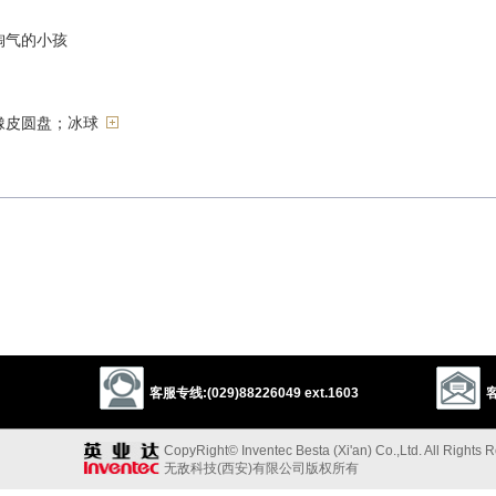
淘气的小孩
橡皮圆盘；冰球
以上来源于：《英汉大辞典》
of hard rubber, used in ice hockey.
ut device similar to a mouse.
gin.
以上来源于：《简明牛津英语词典》
客服专线:(029)88226049 ext.1603
客
CopyRight© Inventec Besta (Xi'an) Co.,Ltd. All Rights 
无敌科技(西安)有限公司版权所有