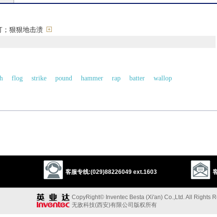
打；狠狠地击溃
h
flog
strike
pound
hammer
rap
batter
wallop
1
ch
以上来源于：《英汉大辞典》
ing
,
pummelled
;
US
pummels
,
pummeling
,
pummeled
)
cially with the fists.
客服专线:(029)88226049 ext.1603
客
EL
.
以上来源于：《简明牛津英语词典》
CopyRight© Inventec Besta (Xi'an) Co.,Ltd. All Rights 
无敌科技(西安)有限公司版权所有