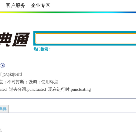
务
|
客户服务
|
企业专区
热门搜索：
[ˌpʌŋktjuеit]
点；不时打断；强调；使用标点
ated
  过去分词:
punctuated
  现在进行时:
punctuating
辞典
点