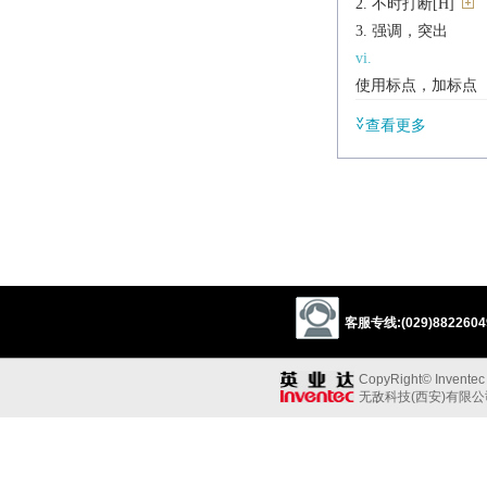
不时打断[H]
强调，突出
vi.
使用标点，加标点
辨析
查看更多
同义参见:
highlight
accentuat
/
ˈpʌŋ(k)tʃʊeɪt
,
-tjʊ-
v.
insert punctuation 
occur at intervals 
客服专线:(029)88226049
▸ (
punctuate someth
Etymology
CopyRight© Inventec B
C17 (in the sense ‘p
无敌科技(西安)有限