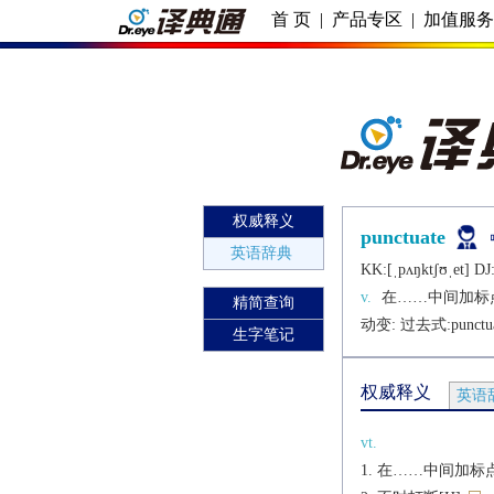
首 页
|
产品专区
|
加值服
权威释义
punctuate
英语辞典
KK:[ˌpʌŋktʃʊˌеt] DJ:
v.
在……中间加标
精简查询
动变: 过去式:
punctu
生字笔记
权威释义
英语
vt.
在……中间加标