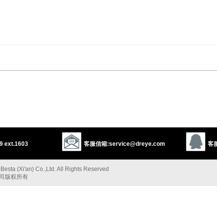
1
e
emphasize
dot
以上来源于：《英汉大辞典》
/
marks in (text).
throughout.
 ext.1603
客服信箱:service@dreye.com
客服
ing with
) interrupt an activity with.
esta (Xi'an) Co.,Ltd. All Rights Reserved
oint out’): from med. L.
punctuat-
,
punctuare
‘bring to a point’.
公司版权所有
以上来源于：《简明牛津英语词典》