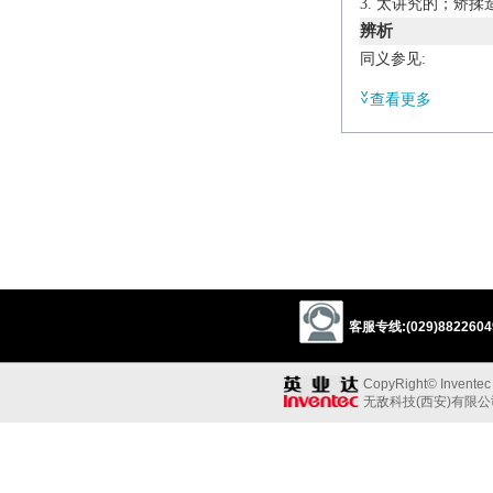
太讲究的；矫揉
辨析
同义参见:
dainty
查看更多
客服专线:(029)88226049
CopyRight© Inventec B
无敌科技(西安)有限