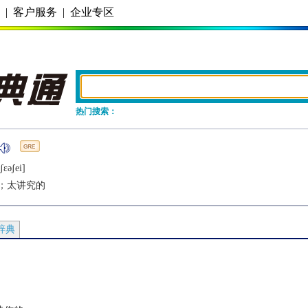
务
|
客户服务
|
企业专区
热门搜索：
ʃɛǝʃеi]
；太讲究的
辞典