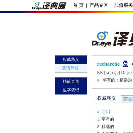
首 页
|
产品专区
|
加值服
权威释义
recherche
英语辞典
KK:[rǝˈʃɛrʃе] DJ:[rǝˈ
a.
罕有的；精选的
精简查询
生字笔记
权威释义
英语
a.【法】
罕有的
精选的