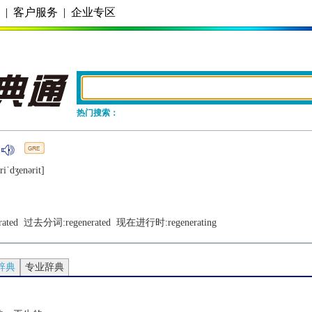
务
|
客户服务
|
企业专区
热门搜索：
riˈdʒеnǝrit]
rated
  过去分词:
regenerated
  现在进行时:
regenerating
辞典
专业辞典