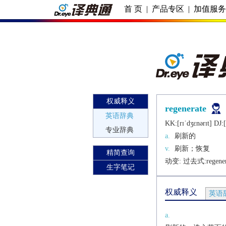
首 页
|
产品专区
|
加值服
权威释义
regenerate
英语辞典
KK:[rɪˈdʒɛnǝrɪt] DJ:[
专业辞典
a.
刷新的
v.
刷新；恢复
精简查询
动变: 过去式:
regene
生字笔记
权威释义
英语
a.