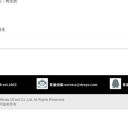
的；再生的
再生
 ext.1603
客服信箱:service@dreye.com
客服
esta (Xi'an) Co.,Ltd. All Rights Reserved
面的”的反义词
公司版权所有
enew