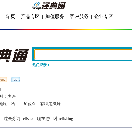
首 页
|
产品专区
|
加值服务
|
客户服务
|
企业专区
热门搜索：
]
料；少许
地吃；给……加佐料；有特定滋味
d
  过去分词:
relished
  现在进行时:
relishing