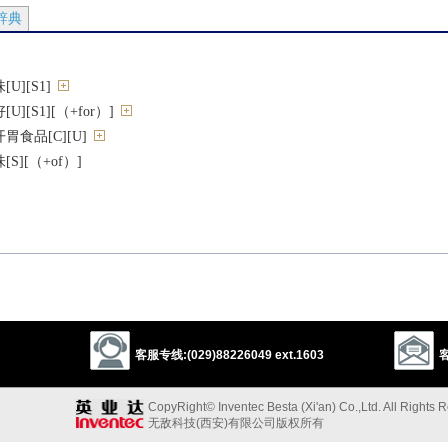
辞典
][S1]
[S1][（+for）]
食品[C][U]
][（+of）]
g]
或喝）；欣赏，品味
意味[（+of）]
客服专线:(029)88226049 ext.1603
客
CopyRight© Inventec Besta (Xi'an) Co.,Ltd. All Rights 
无敌科技(西安)有限公司版权所有
ciate
savor