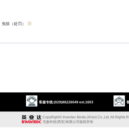
，免除（处罚）
退；使松懈
）[（+to）]
）]
o/to）]
以上来源于：《英汉大辞典》
客服专线:(029)88226049 ext.1603
客
CopyRight© Inventec Besta (Xi'an) Co.,Ltd. All Rights 
无敌科技(西安)有限公司版权所有