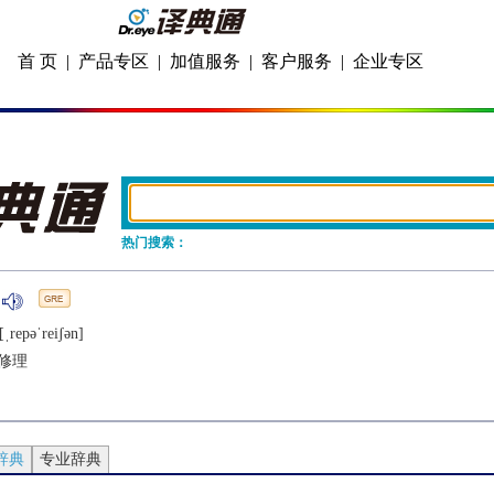
首 页
|
产品专区
|
加值服务
|
客户服务
|
企业专区
热门搜索：
[ˌrеpǝˈrеiʃǝn]
修理
辞典
专业辞典