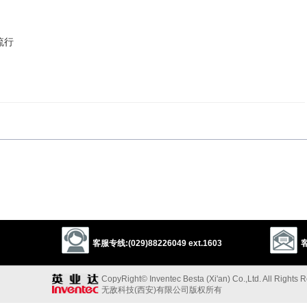
流行
以上来源于：《英汉大辞典》
e, use, or memory of.
客服专线:(029)88226049 ext.1603
客
om
RESURRECTION
.
以上来源于：《简明牛津英语词典》
CopyRight© Inventec Besta (Xi'an) Co.,Ltd. All Rights 
无敌科技(西安)有限公司版权所有