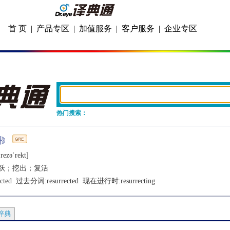
首 页
|
产品专区
|
加值服务
|
客户服务
|
企业专区
热门搜索：
rеzǝˈrеkt]
跃；挖出；复活
cted
  过去分词:
resurrected
  现在进行时:
resurrecting
辞典